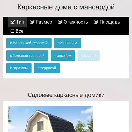
Каркасные дома с мансардой
Тип
Размер
Этажность
Площадь
Все
с маленькой террасой
с балконом
с большой террасой
с эркером
с сауной
с гаражом
с террасой
Садовые каркасные домики