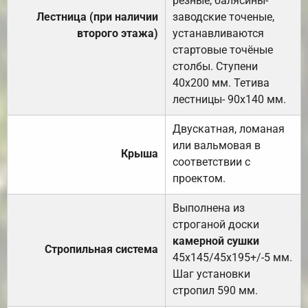
резные, балясины-
Лестница (при наличии
заводские точеные,
второго этажа)
устанавливаются
стартовые точёные
столбы. Ступени
40х200 мм. Тетива
лестницы- 90х140 мм.
Двускатная, ломаная
или вальмовая в
Крыша
соответствии с
проектом.
Выполнена из
строганой доски
камерной сушки
Стропильная система
45х145/45х195+/-5 мм.
Шаг установки
стропил 590 мм.