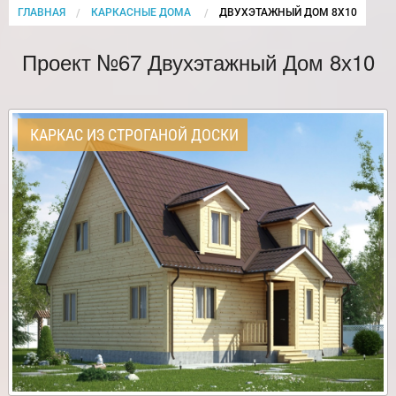
ГЛАВНАЯ
КАРКАСНЫЕ ДОМА
CURRENT:
ДВУХЭТАЖНЫЙ ДОМ 8Х10
Проект №67 Двухэтажный Дом 8х10
КАРКАС ИЗ СТРОГАНОЙ ДОСКИ