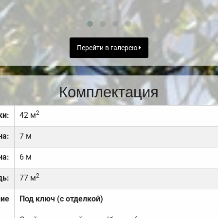
Перейти в галерею
Комплектация
2
ки:
42 м
на:
7 м
на:
6 м
2
дь:
77 м
ние
Под ключ (с отделкой)