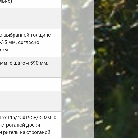
льно).
но выбранной толщине
/-5 мм. согласно
ком.
 мм. с шагом 590 мм.
45х145/45х195+/-5 мм. с
 строганой доски
 ригель из строганой