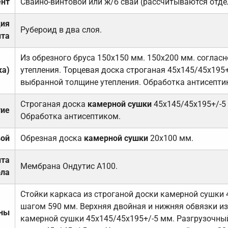
нт
Свайно-винтовой или ж/б сваи (рассчитываются отде
ция
Рубероид в два слоя.
та
Из обрезного бруса 150х150 мм. 150х200 мм. соглас
ка)
утепления. Торцевая доска строганая 45х145/45х195+
выбранной толщине утепления. Обработка антисепти
Строганая доска
камерной сушки
45х145/45х195+/-5
тие
Обработка антисептиком.
вой
Обрезная доска
камерной сушки
20х100 мм.
ита
Мембрана Ондутис А100.
ола
Стойки каркаса из строганой доски камерной сушки 
шагом 590 мм. Верхняя двойная и нижняя обвязки из
ены
камерной сушки 45х145/45х195+/-5 мм. Разгрузочный