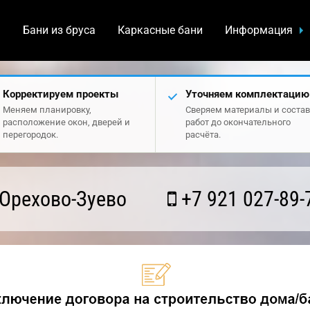
а
Бани из бруса
Каркасные бани
Информация
Корректируем проекты
Уточняем комплектацию
Меняем планировку,
Сверяем материалы и состав
расположение окон, дверей и
работ до окончательного
перегородок.
расчёта.
Орехово-Зуево
+7 921 027-89-