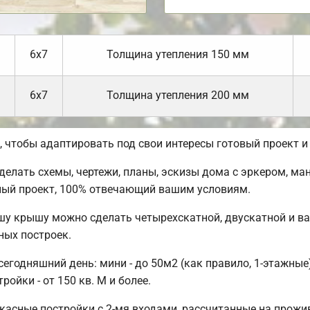
6х7
Толщина утепления 150 мм
6х7
Толщина утепления 200 мм
чтобы адаптировать под свои интересы готовый проект и
лать схемы, чертежи, планы, эскизы дома с эркером, ман
ный проект, 100% отвечающий вашим условиям.
шу крышу можно сделать четырехскатной, двускатной и в
ных построек.
годняшний день: мини - до 50м2 (как правило, 1-этажные);
ойки - от 150 кв. М и более.
касные постройки с 2-мя входами, рассчитанные на прожи