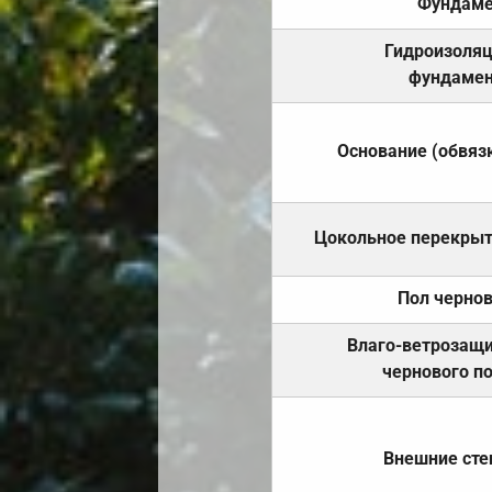
Фундаме
Гидроизоля
фундамен
Основание (обвяз
Цокольное перекры
Пол черно
Влаго-ветрозащ
чернового п
Внешние ст