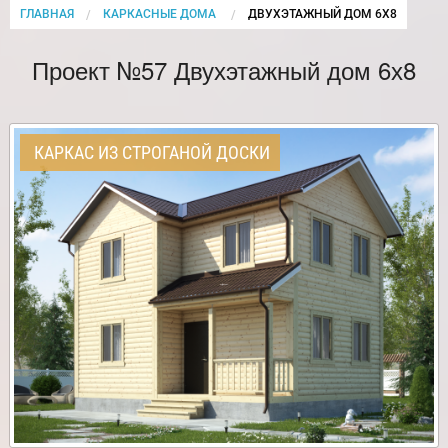
ГЛАВНАЯ
КАРКАСНЫЕ ДОМА
CURRENT:
ДВУХЭТАЖНЫЙ ДОМ 6Х8
Проект №57 Двухэтажный дом 6х8
КАРКАС ИЗ СТРОГАНОЙ ДОСКИ