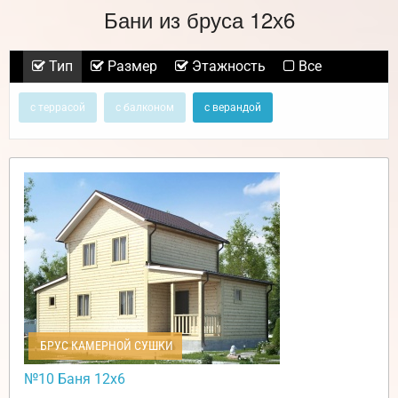
Бани из бруса 12х6
Тип
Размер
Этажность
Все
с террасой
с балконом
с верандой
БРУС КАМЕРНОЙ СУШКИ
№10 Баня 12х6