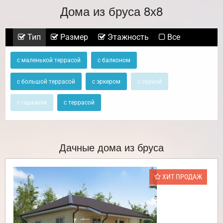
Дома из бруса 8х8
Тип
Размер
Этажность
Все
с маленькой террасой
с балконом
с большой террасой
с эркером
с сауной
с гаражом
с террасой
Дачные дома из бруса
ХИТ ПРОДАЖ