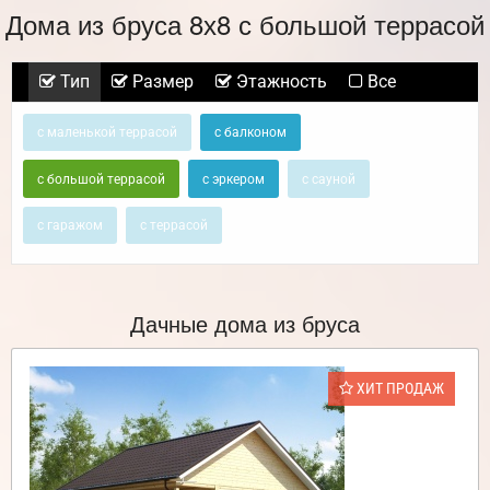
Дома из бруса 8х8 с большой террасой
Тип
Размер
Этажность
Все
с маленькой террасой
с балконом
с большой террасой
с эркером
с сауной
с гаражом
с террасой
Дачные дома из бруса
ХИТ ПРОДАЖ