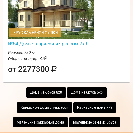
БРУС КАМЕРНОЙ СУШКИ
№64 Дом с террасой и эркером 7х9
Размер: 7х9 м
2
Общая площадь: 96
от 2277300
Дома из бруса 8х8
Дома из бруса 6х5
Каркасные дома с террасой
Каркасные дома 7х9
Маленькие каркасные дома
Маленькие бани из бруса