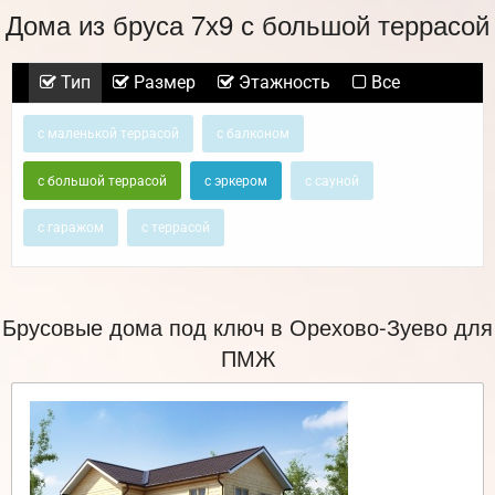
Дома из бруса 7х9 с большой террасой
Тип
Размер
Этажность
Все
с маленькой террасой
с балконом
с большой террасой
с эркером
с сауной
с гаражом
с террасой
Брусовые дома под ключ в Орехово-Зуево для
ПМЖ