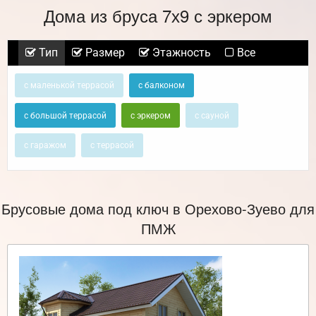
Дома из бруса 7х9 с эркером
Тип
Размер
Этажность
Все
с маленькой террасой
с балконом
с большой террасой
с эркером
с сауной
с гаражом
с террасой
Брусовые дома под ключ в Орехово-Зуево для
ПМЖ