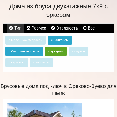
Дома из бруса двухэтажные 7х9 с
эркером
Тип
Размер
Этажность
Все
с маленькой террасой
с балконом
с большой террасой
с эркером
с сауной
с гаражом
с террасой
Брусовые дома под ключ в Орехово-Зуево для
ПМЖ