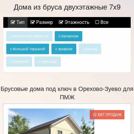
Дома из бруса двухэтажные 7х9
Тип
Размер
Этажность
Все
с маленькой террасой
с балконом
с большой террасой
с эркером
с сауной
с гаражом
с террасой
Брусовые дома под ключ в Орехово-Зуево для
ПМЖ
ХИТ ПРОДАЖ