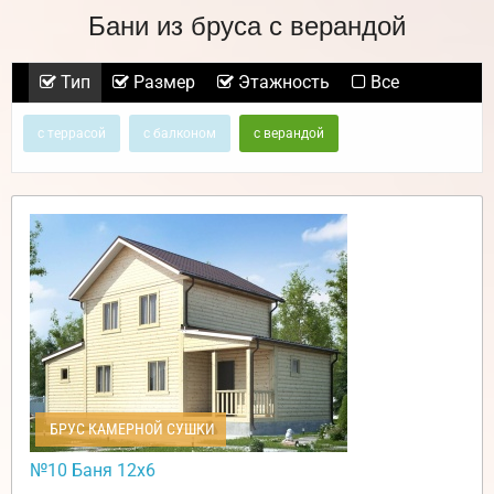
Бани из бруса с верандой
Тип
Размер
Этажность
Все
с террасой
с балконом
с верандой
БРУС КАМЕРНОЙ СУШКИ
№10 Баня 12х6