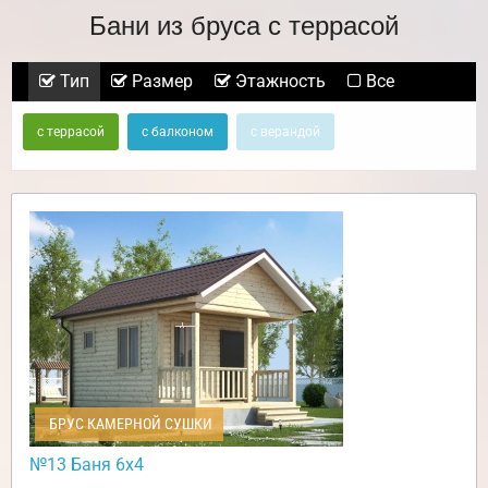
Бани из бруса с террасой
Тип
Размер
Этажность
Все
с террасой
с балконом
с верандой
БРУС КАМЕРНОЙ СУШКИ
№13 Баня 6х4