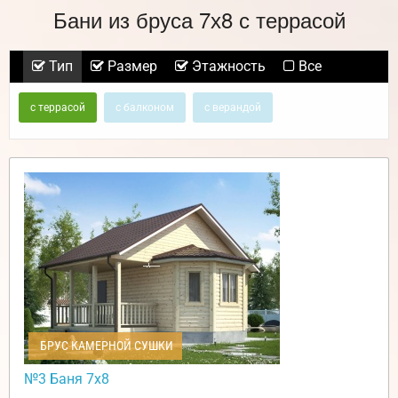
Бани из бруса 7х8 с террасой
Тип
Размер
Этажность
Все
с террасой
с балконом
с верандой
БРУС КАМЕРНОЙ СУШКИ
№3 Баня 7х8