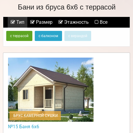
Бани из бруса 6х6 с террасой
Тип
Размер
Этажность
Все
с террасой
с балконом
с верандой
БРУС КАМЕРНОЙ СУШКИ
№15 Баня 6х6