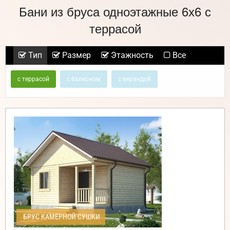
Бани из бруса одноэтажные 6х6 с
террасой
Тип
Размер
Этажность
Все
с террасой
с балконом
с верандой
БРУС КАМЕРНОЙ СУШКИ