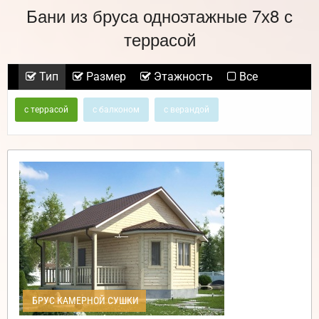
Бани из бруса одноэтажные 7х8 с
террасой
Тип
Размер
Этажность
Все
с террасой
с балконом
с верандой
БРУС КАМЕРНОЙ СУШКИ