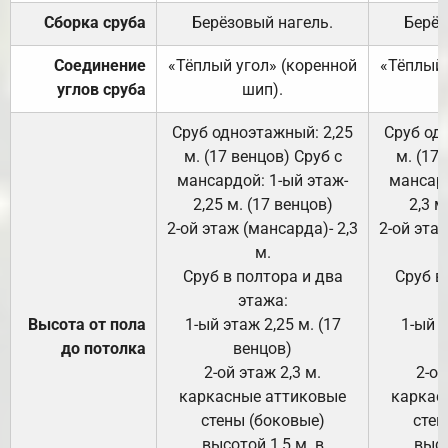
Сборка сруба
Берёзовый нагель.
Берёз
Соединение
«Тёплый угол» (коренной
«Тёплый 
углов сруба
шип).
Сруб одноэтажный: 2,25
Сруб од
м. (17 венцов) Сруб с
м. (17
мансардой: 1-ый этаж-
мансард
2,25 м. (17 венцов)
2,3 м
2-ой этаж (мансарда)- 2,3
2-ой этаж
м.
Сруб в полтора и два
Сруб в
этажа:
Высота от пола
1-ый этаж 2,25 м. (17
1-ый э
до потолка
венцов)
2-ой этаж 2,3 м.
2-ой
каркасные аттиковые
каркас
стены (боковые)
стен
высотой 1,5 м. в
высо