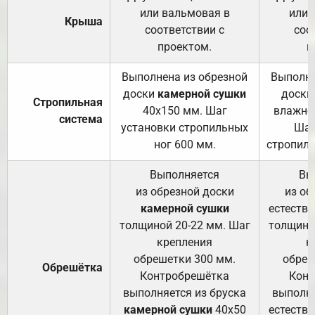
или вальмовая в
или 
Крыша
соответствии с
соо
проектом.
п
Выполнена из обрезной
Выполне
доски
камерной сушки
доски
Стропильная
40х150 мм. Шаг
влажно
система
установки стропильных
Шаг
ног 600 мм.
стропиль
Выполняется
Вы
из обрезной доски
из об
камерной сушки
естеств
толщиной 20-22 мм. Шаг
толщино
крепления
к
обрешетки 300 мм.
обреш
Обрешётка
Контробрешётка
Конт
выполняется из бруска
выполня
камерной сушки
40х50
естеств