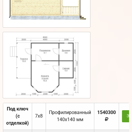
Под ключ
Профилированный
1540300
(с
7х8
За
140х140 мм
отделкой)