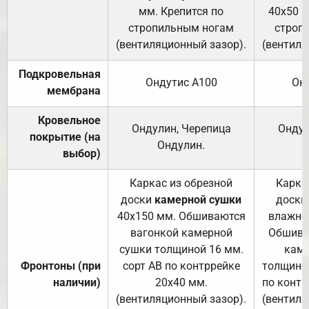
мм. Крепится по
40х50 м
стропильным ногам
строп
(вентиляционный зазор).
(вентиля
Подкровельная
Ондутис А100
Он
мембрана
Кровельное
Ондулин, Черепица
Ондул
покрытие (на
Ондулин.
выбор)
Каркас из обрезной
Карка
доски
камерной сушки
доски
40х150 мм. Обшиваются
влажно
вагонкой камерной
Обшива
сушки толщиной 16 мм.
каме
Фронтоны (при
сорт АВ по контррейке
толщиной
наличии)
20х40 мм.
по контр
(вентиляционный зазор).
(вентиля