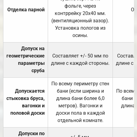
фольге, через
Отделка парной
От
контррейку 20х40 мм.
(вентиляционный зазор).
Установка пологов из
осины.
Допуск на
геометрические
Составляет +/- 50 мм по
Составля
параметры
длине с каждой стороны.
длине с 
сруба
По всему периметру стен
Допускается
бани (если ширина и
По всему
стыковка бруса,
длина бани более 6,0
бани (
вагонки и
метров). Вагонки и
длина 
половой доски
доски пола в каждой
отдельной комнате.
Допуски по