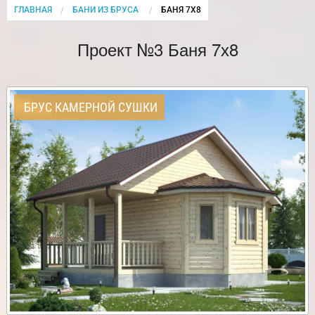
ГЛАВНАЯ
БАНИ ИЗ БРУСА
CURRENT:
БАНЯ 7Х8
Проект №3 Баня 7х8
БРУС КАМЕРНОЙ СУШКИ