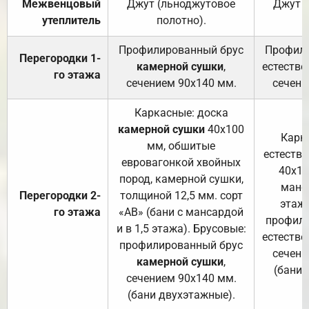
Межвенцовый
Джут (льноджутовое
Джут 
утеплитель
полотно).
п
Профилированный брус
Профили
Перегородки 1-
камерной сушки
,
естестве
го этажа
сечением 90х140 мм.
сечени
Каркасные: доска
камерной сушки
40х100
Карк
мм, обшитые
естеств
евровагонкой хвойных
40х10
пород, камерной сушки,
манса
Перегородки 2-
толщиной 12,5 мм. сорт
этажа
го этажа
«АВ» (бани с мансардой
профили
и в 1,5 этажа). Брусовые:
естестве
профилированный брус
сечени
камерной сушки
,
(бани 
сечением 90х140 мм.
(бани двухэтажные).