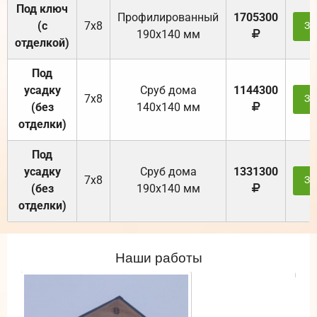
Под ключ
Профилированный
1705300
(с
7х8
За
190х140 мм
отделкой)
Под
усадку
Cруб дома
1144300
7х8
За
(без
140х140 мм
отделки)
Под
усадку
Cруб дома
1331300
7х8
За
(без
190х140 мм
отделки)
Наши работы