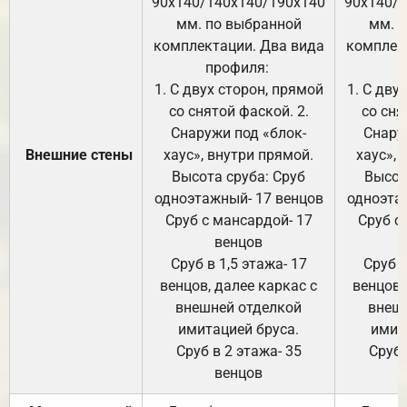
90х140/140х140/190х140
90х140/
мм. по выбранной
мм. 
комплектации. Два вида
комплек
профиля:
п
1. С двух сторон, прямой
1. С дву
со снятой фаской. 2.
со сня
Снаружи под «блок-
Снару
Внешние стены
хаус», внутри прямой.
хаус», 
Высота сруба: Сруб
Высот
одноэтажный- 17 венцов
одноэта
Сруб с мансардой- 17
Сруб с
венцов
Сруб в 1,5 этажа- 17
Сруб в
венцов, далее каркас с
венцов,
внешней отделкой
внеш
имитацией бруса.
имит
Сруб в 2 этажа- 35
Сруб 
венцов