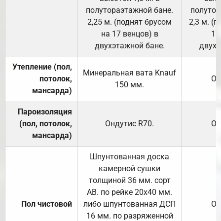
полутораэтажной бане.
полутор
2,25 м. (поднят брусом
2,3 м. (
на 17 венцов) в
17
двухэтажной бане.
двухэ
Утепление (пол,
Минеральная вата
Knauf
потолок,
От
150
мм.
мансарда)
Пароизоляция
(пол, потолок,
Ондутис
R70
.
От
мансарда)
Шпунтованная доска
камерной сушки
толщиной 36 мм. сорт
АВ. по рейке 20х40 мм.
Пол чистовой
либо шпунтованная ДСП
От
16 мм. по разряженной