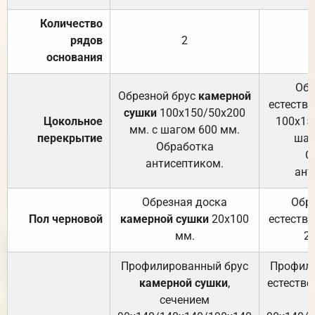
Количество
рядов
2
основания
Обр
Обрезной брус
камерной
естеств
сушки
100х150/50х200
Цокольное
100х15
мм. с шагом 600 мм.
перекрытие
шаг
Обработка
О
антисептиком.
ант
Обрезная доска
Обр
Пол черновой
камерной сушки
20х100
естеств
мм.
2
Профилированный брус
Профили
камерной сушки
,
естестве
сечением
с