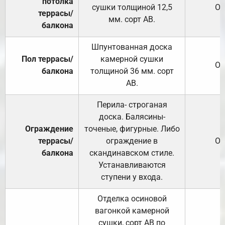
потолка
сушки толщиной 12,5
От
террасы/
мм. сорт АВ.
балкона
Шпунтованная доска
Пол террасы/
камерной сушки
От
балкона
толщиной 36 мм. сорт
АВ.
Перила- строганая
доска. Балясины-
Ограждение
точеные, фигурные. Либо
террасы/
ограждение в
От
балкона
скандинавском стиле.
Устанавливаются
ступени у входа.
Отделка осиновой
вагонкой камерной
сушки, сорт АВ по