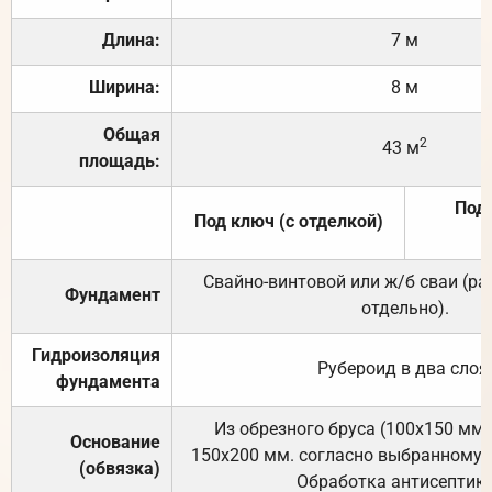
Длина:
7 м
Ширина:
8 м
Общая
2
43 м
площадь:
Под 
Под ключ (с отделкой)
Свайно-винтовой или ж/б сваи (р
Фундамент
отдельно).
Гидроизоляция
Рубероид в два слоя
фундамента
Из обрезного бруса (100х150 мм.
Основание
150х200 мм. согласно выбранному с
(обвязка)
Обработка антисептик