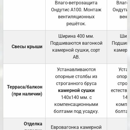
Влаго-ветрозащита
Влаго
Ондутис А100. Монтаж
Ондути
вентиляционных
вент
решёток.
Ширина 400 мм.
Шир
Подшиваются вагонкой
Подшива
Свесы крыши
камерной сушки, сорт
камерн
АВ.
Устанавливаются
Уста
опорные столбы из
опорн
строганного бруса
строг
Терраса/балкон
камерной сушки
естеств
(при наличии)
140х140 мм. с
140
компенсационными
компе
болтами под усадку.
болтам
Отделка
Евровагонка камерной