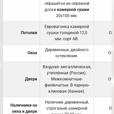
обрешётке из обрезной
доски
камерной сушки
20х100 мм.
Евровагонка камерной
Потолки
сушки толщиной 12,5
От
мм. сорт АВ.
Деревянные, двойного
Окна
От
остекления.
Входная- металлическая,
утеплённая (Россия).
Двери
Межкомнатные-
От
филёнчатые. В парную-
клиновая (банная).
Наличник деревянный,
Наличники на
строганый, камерной
От
окна и двери