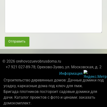
Отправить
© 2026 orehovozuevobrusdoma.ru
+7 921 027-89-78; Орехово-Зуево, ул. Московская, д. 2
Информация
Строительство деревянных домов: Дачные домики под
усадку, каркасные дома под ключ для пмж.
Бригада плотников постороит садовые домики для
дачи. Каталог проектов с фото и ценами: заказать
домокомплект.