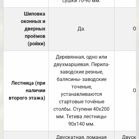
сушки 70-90 мм.
Шиповка
оконных и
дверных
Да.
От
проёмов
(ройки)
Деревянная, одно или
двухмаршевая. Перила-
заводские резные,
балясины- заводские
Лестница (при
точеные,
наличии
От
устанавливаются
второго этажа)
стартовые точёные
столбы. Ступени 40х200
мм. Тетива лестницы-
90х140 мм.
Двускатная, ломаная
Двуска