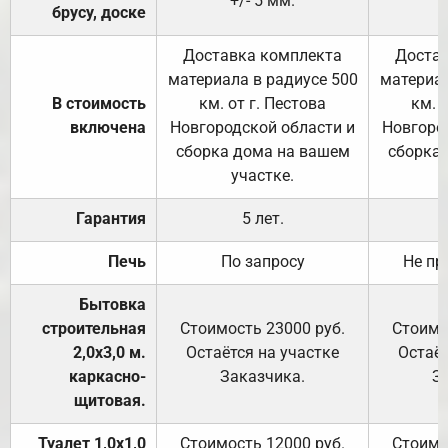
+/- 5 мм.
брусу, доске
Доставка комплекта
Достав
материала в радиусе 500
материал
В стоимость
км. от г. Пестова
км. 
включена
Новгородской области и
Новгоро
сборка дома на вашем
сборка
участке.
Гарантия
5 лет.
Печь
По запросу
Не пр
Бытовка
строительная
Стоимость 23000 руб.
Стоимо
2,0х3,0 м.
Остаётся на участке
Остаёт
каркасно-
Заказчика.
З
щитовая.
Туалет 1,0х1,0
Стоимость 12000 руб.
Стоимо