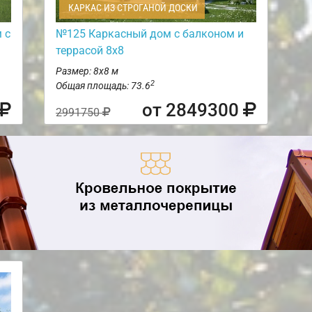
КАРКАС ИЗ СТРОГАНОЙ ДОСКИ
 с
№125 Каркасный дом с балконом и
террасой 8х8
Размер: 8х8 м
2
Общая площадь: 73.6
от 2849300
2991750