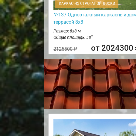
КАРКАС ИЗ СТРОГАНОЙ ДОСКИ
№137 Одноэтажный каркасный дом
террасой 8х8
Размер: 8х8 м
2
Общая площадь: 58
от 2024300
2125500