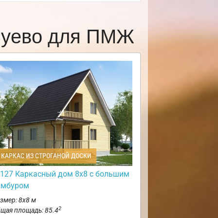
Зуево для ПМЖ
КАРКАС ИЗ СТРОГАНОЙ ДОСКИ
127 Каркасный дом 8х8 с большим
амбуром
змер: 8х8 м
2
щая площадь: 85.4