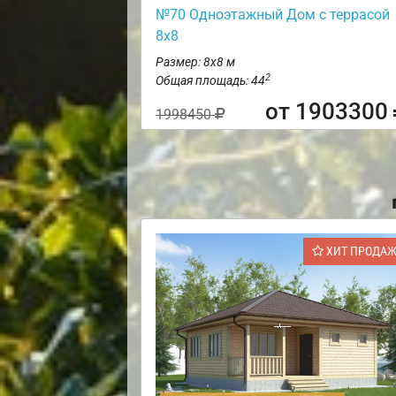
№70 Одноэтажный Дом с террасой
8х8
Размер: 8х8 м
2
Общая площадь: 44
от 1903300
1998450
ХИТ ПРОДА