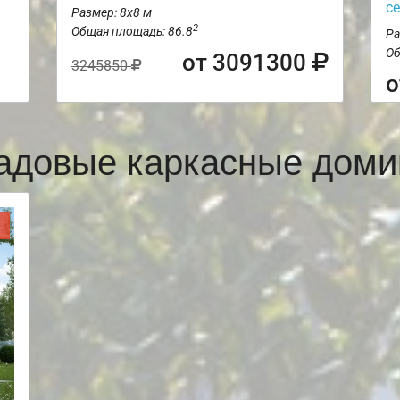
с
Размер: 8х8 м
2
Общая площадь: 86.8
Ра
Об
от 3091300
3245850
о
адовые каркасные доми
Ж