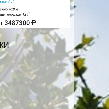
емьи 8х8
змер: 8х8 м
2
щая площадь: 125
т 3487300
ки