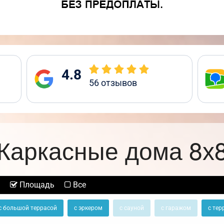
4.8
56
отзывов
Каркасные дома 8х
Площадь
Все
с большой террасой
с эркером
с сауной
с гаражом
с тер