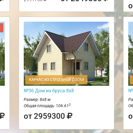
о
Ж
КАРКАС ИЗ СТРОГАНОЙ ДОСКИ
№36 Дом из бруса 8х8
№
Размер: 8х8 м
Ра
2
Общая площадь: 106.61
Об
от 2959300
о