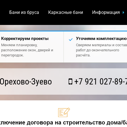
а
Бани из бруса
Каркасные бани
Информация
Корректируем проекты
Уточняем комплектацию
Меняем планировку,
Сверяем материалы и состав
расположение окон, дверей и
работ до окончательного
перегородок.
расчёта.
Орехово-Зуево
+7 921 027-89-