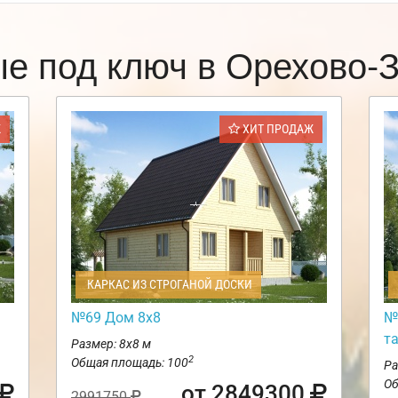
ые под ключ в Орехово-
Ж
ХИТ ПРОДАЖ
КАРКАС ИЗ СТРОГАНОЙ ДОСКИ
№69 Дом 8х8
№
т
Размер: 8х8 м
2
Общая площадь: 100
Ра
Об
от 2849300
2991750