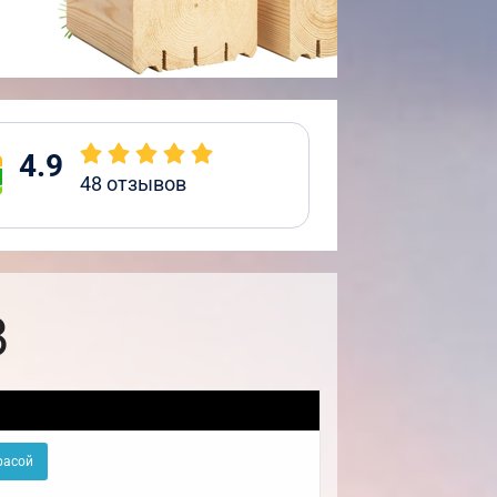
4.9
48
отзывов
8
расой