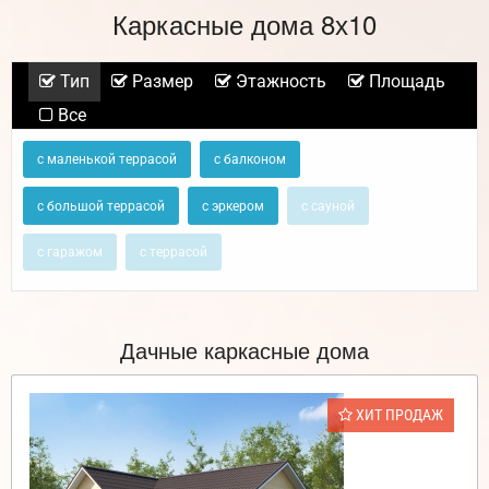
Каркасные дома 8х10
Тип
Размер
Этажность
Площадь
Все
с маленькой террасой
с балконом
с большой террасой
с эркером
с сауной
с гаражом
с террасой
Дачные каркасные дома
ХИТ ПРОДАЖ