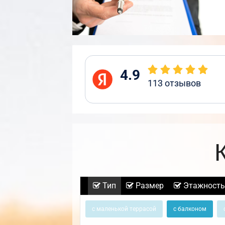
4.9
113
отзывов
Тип
Размер
Этажность
с маленькой террасой
с балконом