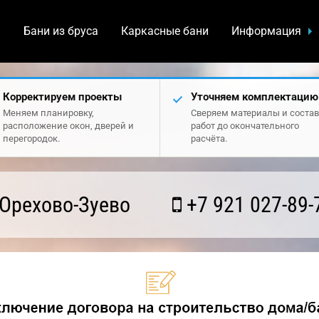
а
Бани из бруса
Каркасные бани
Информация
Корректируем проекты
Уточняем комплектацию
Меняем планировку,
Сверяем материалы и состав
расположение окон, дверей и
работ до окончательного
перегородок.
расчёта.
Орехово-Зуево
+7 921 027-89-