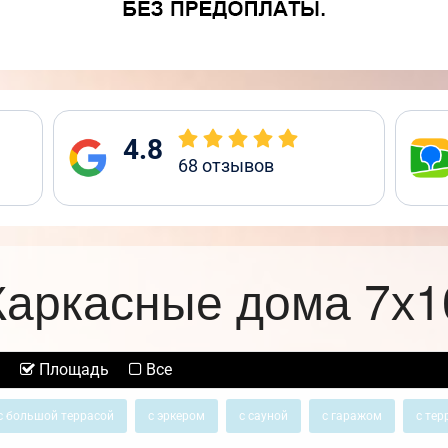
4.8
68
отзывов
Каркасные дома 7х1
Площадь
Все
с большой террасой
с эркером
с сауной
с гаражом
с тер