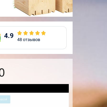
4.9
48
отзывов
0
расой