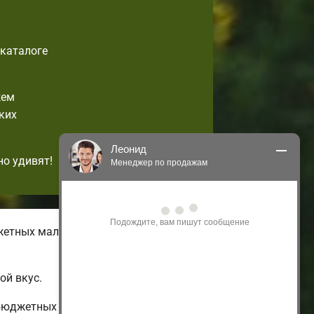
-каталоге
жем
ких
Леонид
но удивят!
Менеджер по продажам
Здравствуйте! Я могу 
проконсультировать Вас по нашим 
акциям и проектам.
жетных малогабаритных домов с
Только что
ой вкус.
 бюджетных до огромных