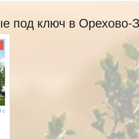
ые под ключ в Орехово-
Ж
 с