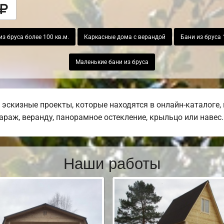
з бруса более 100 кв.м.
Каркасные дома с верандой
Бани из бруса 
Маленькие бани из бруса
эскизные проекты, которые находятся в онлайн-каталоге,
гараж, веранду, панорамное остекление, крыльцо или навес.
Наши работы