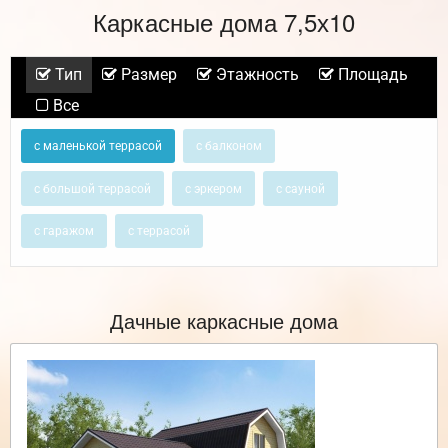
Каркасные дома 7,5х10
Тип
Размер
Этажность
Площадь
Все
с маленькой террасой
с балконом
с большой террасой
с эркером
с сауной
с гаражом
с террасой
Дачные каркасные дома