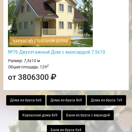
КАРКАС ИЗ СТРОГАНОЙ ДОСКИ
№76 Двухэтажный Дом с мансардой 7,5х10
Размер: 7,5х10 м
2
Общая площадь: 129
от 3806300
Дома из бруса 6х6
Дома из бруса 8х9
Дома из бруса 7х9
Каркасные дома 8х9
Бани из бруса с верандой
Бани из бруса 6х4