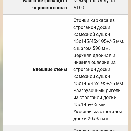
Влаго-ветрозащита
Мембрана Ондутис
чернового пола
А100.
Стойки каркаса из
строганой доски
камерной сушки
45х145/45х195+/-5 мм.
с шагом 590 мм.
Верхняя двойная и
нижняя обвязки из
Внешние стены
строганой доски
камерной сушки
45х145/45х195+/-5 мм.
Разгрузочный ригель
из строганой доски
45х145+/-5 мм.
Укосины из строганой
доски 20х95 мм.