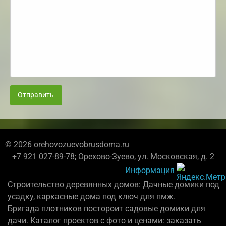
Отправить
© 2026 orehovozuevobrusdoma.ru
+7 921 027-89-78; Орехово-Зуево, ул. Московская, д. 2
Информация
Строительство деревянных домов: Дачные домики под
усадку, каркасные дома под ключ для пмж.
Бригада плотников постороит садовые домики для
дачи. Каталог проектов с фото и ценами: заказать