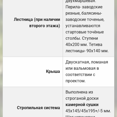
двухмаршевая.
Перила- заводские
резные, балясины-
Лестница (при наличии
заводские точеные,
второго этажа)
устанавливаются
стартовые точёные
столбы. Ступени
40х200 мм. Тетива
лестницы- 90х140 мм.
Двускатная, ломаная
или вальмовая в
Крыша
соответствии с
проектом.
Выполнена из
строганой доски
камерной сушки
Стропильная система
45х145/45х195+/-5 мм.