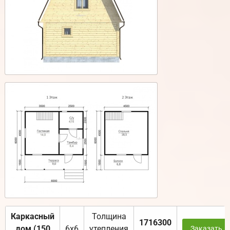
Каркасный
Толщина
1716300
дом (150
6х6
утепления
Заказать