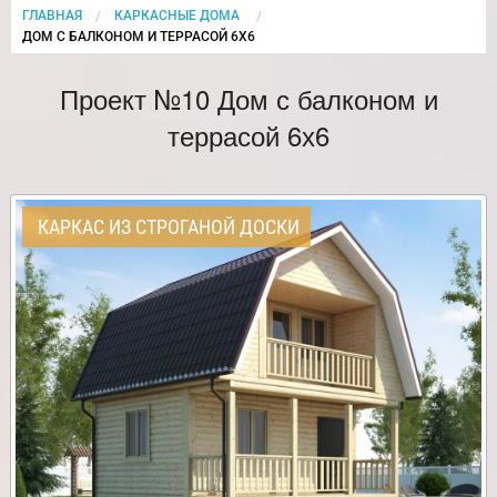
ГЛАВНАЯ
КАРКАСНЫЕ ДОМА
CURRENT:
ДОМ С БАЛКОНОМ И ТЕРРАСОЙ 6Х6
Проект №10 Дом с балконом и
террасой 6х6
КАРКАС ИЗ СТРОГАНОЙ ДОСКИ