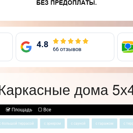
4.8
66
отзывов
Каркасные дома 5х
Площадь
Все
с большой террасой
с эркером
с сауной
с гаражом
с тер