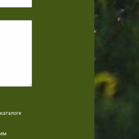
-каталоге
жем