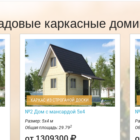
адовые каркасные доми
КАРКАС ИЗ СТРОГАНОЙ ДОСКИ
№2 Дом с мансардой 5х4
№
Размер: 5х4 м
Ра
2
Общая площадь: 29.79
Об
от 1309300
о