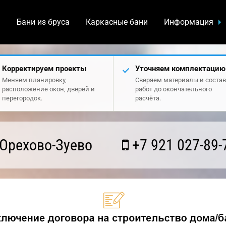
а
Бани из бруса
Каркасные бани
Информация
Корректируем проекты
Уточняем комплектацию
Меняем планировку,
Сверяем материалы и состав
расположение окон, дверей и
работ до окончательного
перегородок.
расчёта.
Орехово-Зуево
+7 921 027-89-