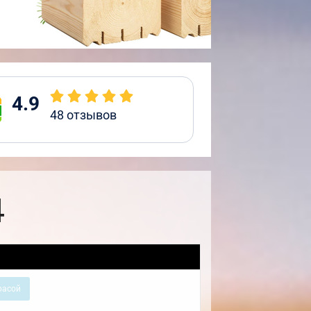
4.9
48
отзывов
4
расой