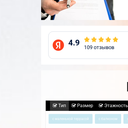
4.9
109
отзывов
Тип
Размер
Этажность
с маленькой террасой
с балконом