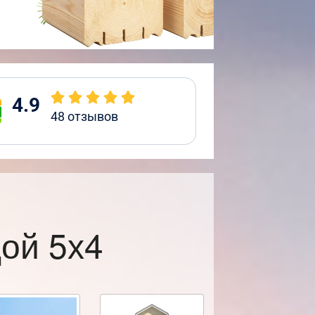
4.9
48
отзывов
ой 5х4