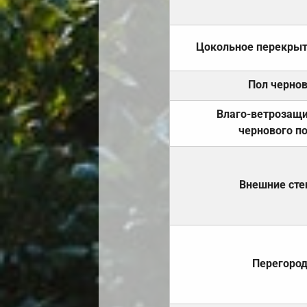
Цокольное перекры
Пол черно
Влаго-ветрозащ
чернового п
Внешние ст
Перегоро