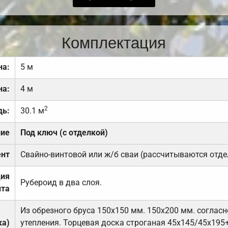
Комплектация
на:
5 м
на:
4 м
2
дь:
30.1 м
ние
Под ключ (с отделкой)
нт
Свайно-винтовой или ж/б сваи (рассчитываются отде
ция
Рубероид в два слоя.
та
Из обрезного бруса 150х150 мм. 150х200 мм. соглас
ка)
утепления. Торцевая доска строганая 45х145/45х195+