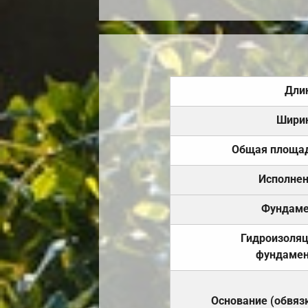
Дли
Шири
Общая площа
Исполне
Фундаме
Гидроизоля
фундамен
Основание (обвяз