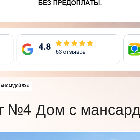
4.8
63
отзывов
:
МАНСАРДОЙ 5Х4
т №4 Дом с мансард