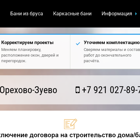
а
Бани из бруса
Каркасные бани
Информация
Корректируем проекты
Уточняем комплектацию
Меняем планировку,
Сверяем материалы и состав
расположение окон, дверей и
работ до окончательного
перегородок.
расчёта.
Орехово-Зуево
+7 921 027-89-