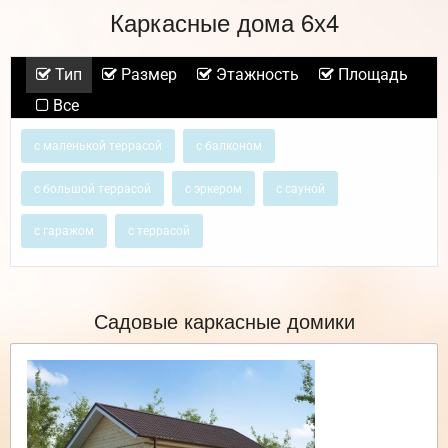
Каркасные дома 6х4
Тип
Размер
Этажность
Площадь
Все
с маленькой террасой
с балконом
с большой террасой
с эркером
с сауной
с гаражом
с террасой
Садовые каркасные домики