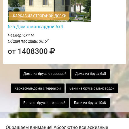
КАРКАС ИЗ СТРОГАНОЙ ДОСКИ
№5 Дом с мансардой 6х4
Размер: 6х4 м
2
Общая площадь: 38.5
от 1408300
Дома из бруса с таррасой
Дома из бруса 6х5
Каркасные дома с террасой
Бани из бруса с мансардой
Бани из бруса с террасой
Бани из бруса 10х8
Обращаем внимание! Абсолютно все эскизные