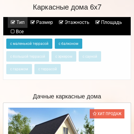
Каркасные дома 6х7
Тип
Размер
Этажность
Площадь
Все
с маленькой террасой
с балконом
с большой террасой
с эркером
с сауной
с гаражом
с террасой
Дачные каркасные дома
ХИТ ПРОДАЖ