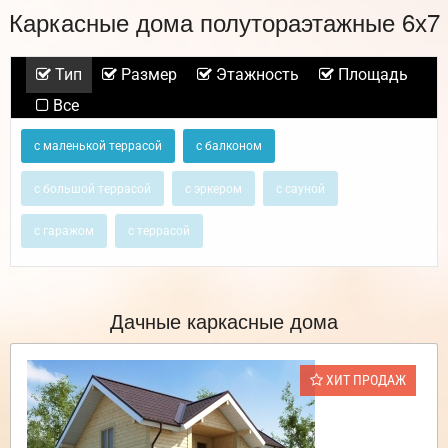
Каркасные дома полутораэтажные 6х7
Тип
Размер
Этажность
Площадь
Все
с маленькой террасой
с балконом
с большой террасой
с эркером
с сауной
с гаражом
с террасой
Дачные каркасные дома
ХИТ ПРОДАЖ