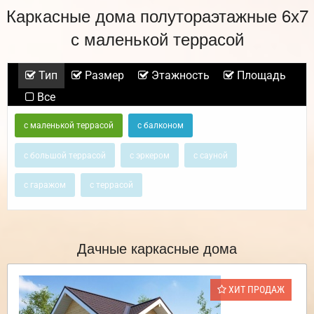
Каркасные дома полутораэтажные 6х7
с маленькой террасой
Тип
Размер
Этажность
Площадь
Все
с маленькой террасой
с балконом
с большой террасой
с эркером
с сауной
с гаражом
с террасой
Дачные каркасные дома
ХИТ ПРОДАЖ