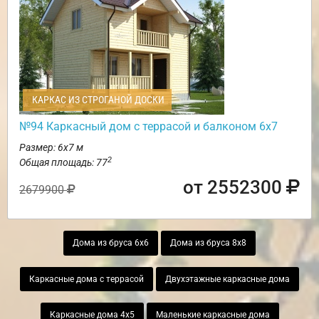
КАРКАС ИЗ СТРОГАНОЙ ДОСКИ
№94 Каркасный дом с террасой и балконом 6х7
Размер: 6х7 м
2
Общая площадь: 77
от 2552300
2679900
Дома из бруса 6х6
Дома из бруса 8х8
Каркасные дома с террасой
Двухэтажные каркасные дома
Каркасные дома 4х5
Маленькие каркасные дома