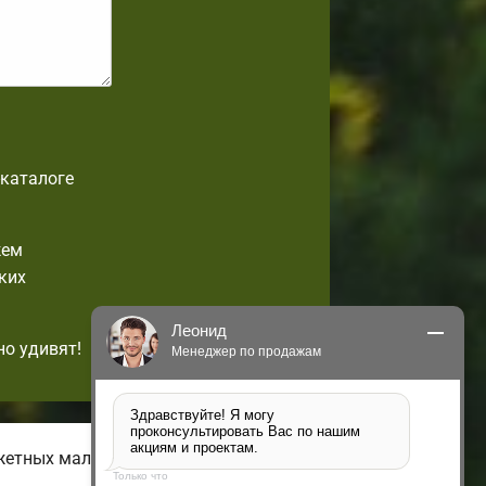
-каталоге
жем
ких
Леонид
но удивят!
Менеджер по продажам
Здравствуйте! Я могу 
проконсультировать Вас по нашим 
акциям и проектам.
жетных малогабаритных домов с
Только что