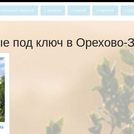
с большой террасой
с эркером
с сауной
с гаражом
с тер
ые под ключ в Орехово-
ом