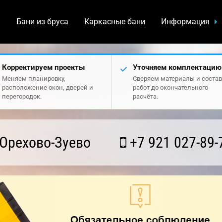
а
Бани из бруса
Каркасные бани
Информация
Корректируем проекты
Уточняем комплектацию
Меняем планировку,
Сверяем материалы и состав
расположение окон, дверей и
работ до окончательного
перегородок.
расчёта.
Орехово-Зуево
+7 921 027-89-