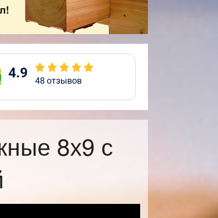
4.9
48
отзывов
жные 8х9 с
й