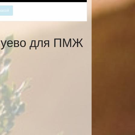
расой
Зуево для ПМЖ