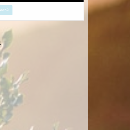
расой
а