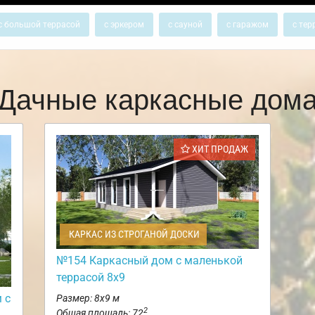
с большой террасой
с эркером
с сауной
с гаражом
с тер
Дачные каркасные дом
ХИТ ПРОДАЖ
КАРКАС ИЗ СТРОГАНОЙ ДОСКИ
№154 Каркасный дом с маленькой
террасой 8х9
 с
Размер: 8х9 м
2
Общая площадь: 72