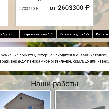
от 2603300
2733450
з бруса 6х5
Каркасные дома 4х5
Каркасные дома 6х5
Каркасны
эскизные проекты, которые находятся в онлайн-каталоге,
гараж, веранду, панорамное остекление, крыльцо или навес.
Наши работы