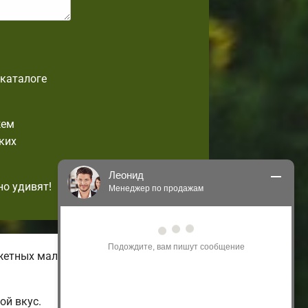
-каталоге
жем
ких
Леонид
но удивят!
Менеджер по продажам
Здравствуйте! Я могу 
проконсультировать Вас по нашим 
акциям и проектам.
жетных малогабаритных домов с
Только что
ой вкус.