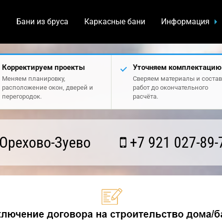
а
Бани из бруса
Каркасные бани
Информация
Корректируем проекты
Уточняем комплектацию
Меняем планировку,
Сверяем материалы и состав
расположение окон, дверей и
работ до окончательного
перегородок.
расчёта.
Орехово-Зуево
+7 921 027-89-