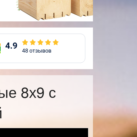
4.9
48
отзывов
ые 8х9 с
й