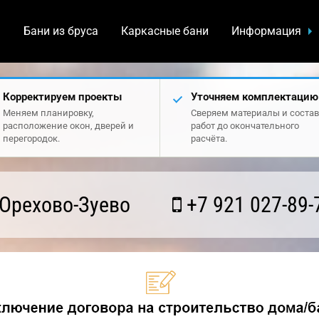
а
Бани из бруса
Каркасные бани
Информация
Корректируем проекты
Уточняем комплектацию
Меняем планировку,
Сверяем материалы и состав
расположение окон, дверей и
работ до окончательного
перегородок.
расчёта.
Орехово-Зуево
+7 921 027-89-