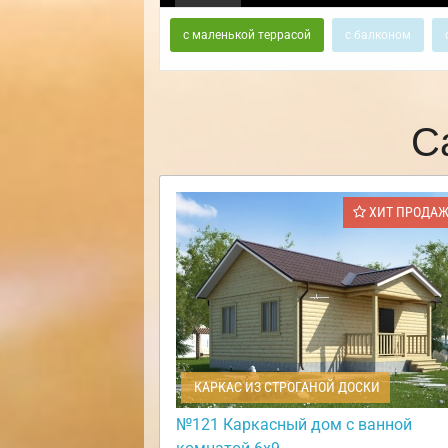
с маленькой террасой
с балконом
С
ХИТ ПРОДА
КАРКАС ИЗ СТРОГАНОЙ ДОСКИ
№121 Каркасный дом с ванной