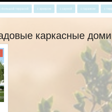
с большой террасой
с эркером
с сауной
с гаражом
с тер
адовые каркасные доми
Ж