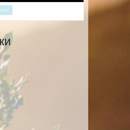
расой
ки