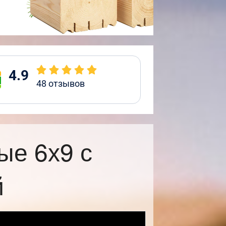
4.9
48
отзывов
ые 6х9 с
й