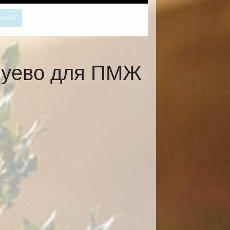
расой
Зуево для ПМЖ