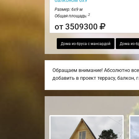
балконом 6х9
Размер: 6х9 м
2
Общая площадь:
от 3509300
Дома из бруса с мансардой
Дома из б
Обращаем внимание! Абсолютно все 
добавить в проект террасу, балкон, 