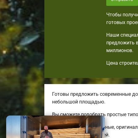
Чтобы получи
готовых прое
Наши специал
предложить в
миллионов.
Цена строите
Готовы предложить современные до
небольшой площадью.
Вы сможете подобрать простые типо
Мы предлагаем надежные, оригинал
трехэтажных коттеджей.