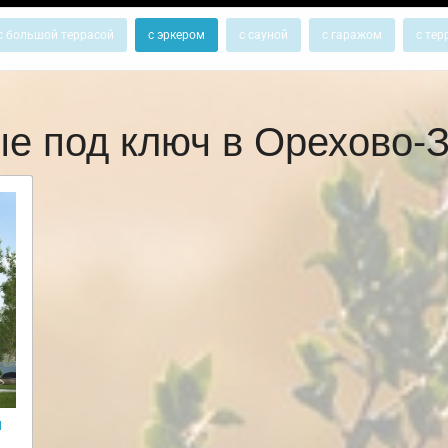
с большой террасой
с эркером
с сауной
с гаражом
с тер
ые под ключ в Орехово-
и