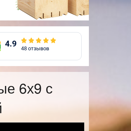
4.9
48
отзывов
ые 6х9 с
й