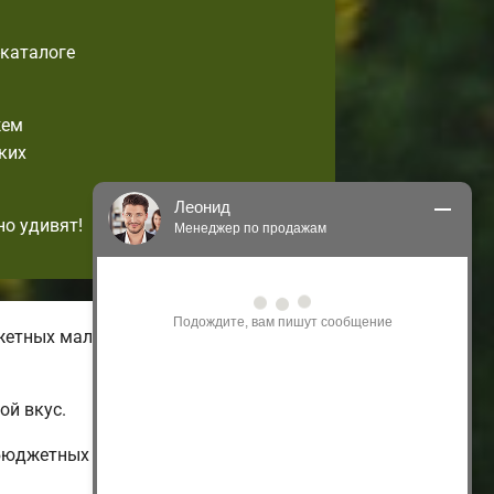
-каталоге
жем
ких
Леонид
но удивят!
Менеджер по продажам
Здравствуйте! Я могу 
проконсультировать Вас по нашим 
акциям и проектам.
жетных малогабаритных домов с
Только что
ой вкус.
 бюджетных до огромных