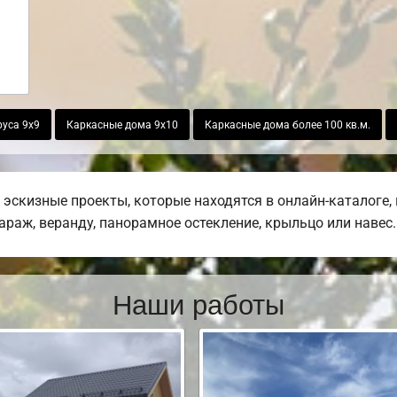
руса 9х9
Каркасные дома 9х10
Каркасные дома более 100 кв.м.
эскизные проекты, которые находятся в онлайн-каталоге,
гараж, веранду, панорамное остекление, крыльцо или навес.
Наши работы