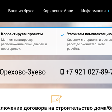
а
Бани из бруса
Каркасные бани
Информация
Корректируем проекты
Уточняем комплектацию
Меняем планировку,
Сверяем материалы и состав
расположение окон, дверей и
работ до окончательного
перегородок.
расчёта.
Орехово-Зуево
+7 921 027-89-