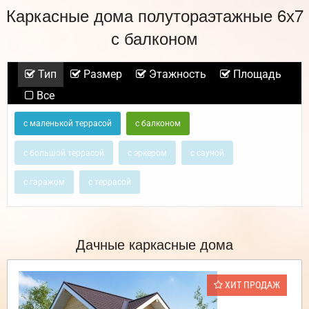
Каркасные дома полутораэтажные 6х7
с балконом
Тип
Размер
Этажность
Площадь
Все
с маленькой террасой
с балконом
с большой террасой
с эркером
с сауной
с гаражом
с террасой
Дачные каркасные дома
ХИТ ПРОДАЖ