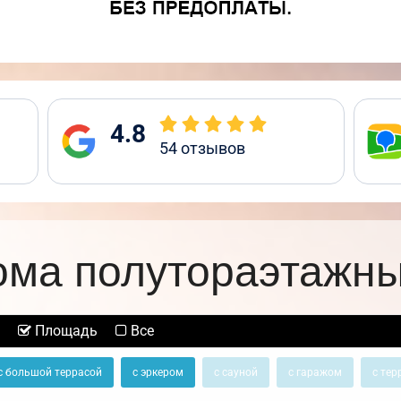
4.8
54
отзывов
ома полутораэтажны
Площадь
Все
с большой террасой
с эркером
с сауной
с гаражом
с тер