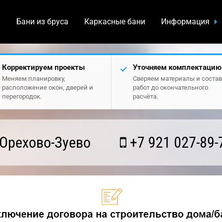
а
Бани из бруса
Каркасные бани
Информация
Корректируем проекты
Уточняем комплектацию
Меняем планировку,
Сверяем материалы и состав
расположение окон, дверей и
работ до окончательного
перегородок.
расчёта.
Орехово-Зуево
+7 921 027-89-