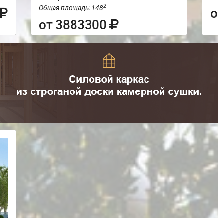
2
Общая площадь: 148
о
от 3883300