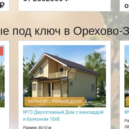
о
ые под ключ в Орехово-
Ж
КАРКАС ИЗ СТРОГАНОЙ ДОСКИ
№73 Двухэтажный Дом с мансардой
№
и балконом 10х8
Ра
Об
Размер: 8х10 м