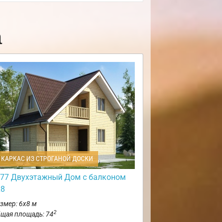
а
КАРКАС ИЗ СТРОГАНОЙ ДОСКИ
77 Двухэтажный Дом с балконом
х8
змер: 6х8 м
2
щая площадь: 74