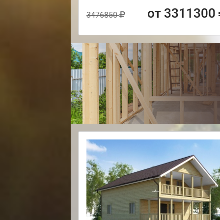
от 3311300
3476850