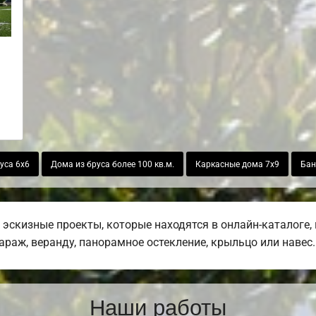
уса 6х6
Дома из бруса более 100 кв.м.
Каркасные дома 7х9
Бан
эскизные проекты, которые находятся в онлайн-каталоге,
гараж, веранду, панорамное остекление, крыльцо или навес.
Наши работы