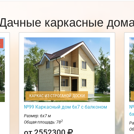
Дачные каркасные дом
Ж
КАРКАС ИЗ СТРОГАНОЙ ДОСКИ
№99 Каркасный дом 6х7 с балконом
№
6
Размер: 6х7 м
2
Общая площадь: 78
Ра
Об
от 2552300