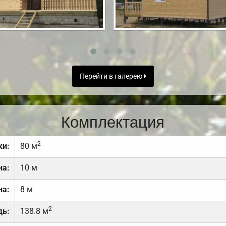
Перейти в галерею
Комплектация
2
ки:
80 м
на:
10 м
на:
8 м
2
дь:
138.8 м