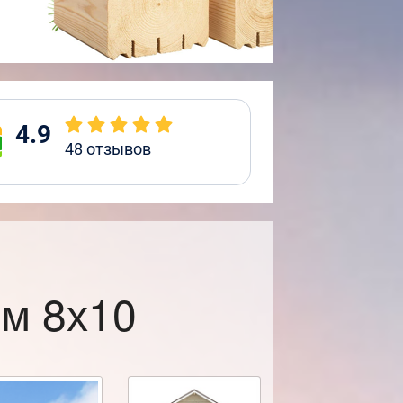
4.9
48
отзывов
м 8х10