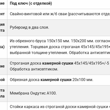
ние
Под ключ (с отделкой)
нт
Свайно-винтовой или ж/б сваи (рассчитываются отде
ция
Рубероид в два слоя.
та
Из обрезного бруса 150х150 мм. 150х200 мм. соглас
ка)
утепления. Торцевая доска строганая 45х145/45х195+
выбранной толщине утепления. Обработка антисепти
Строганая доска
камерной сушки
45х145/45х195+/-5
тие
Обработка антисептиком.
вой
Обрезная доска
камерной сушки
20х100 мм.
ита
Мембрана Ондутис А100.
ола
Стойки каркаса из строганой доски камерной сушки 