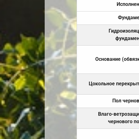
Исполне
Фундаме
Гидроизоля
фундамен
Основание (обвяз
Цокольное перекры
Пол черно
Влаго-ветрозащ
чернового п