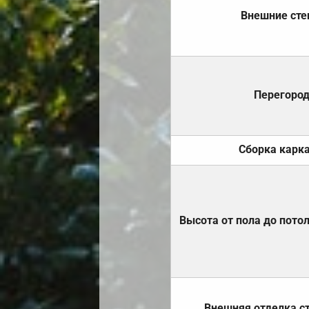
Внешние ст
Перегоро
Сборка карк
Высота от пола до пото
Внешняя отделка с