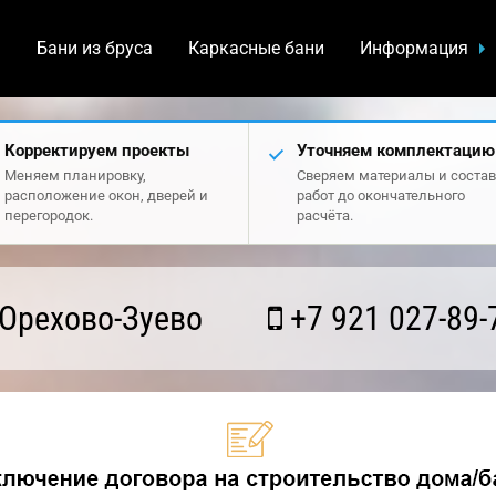
а
Бани из бруса
Каркасные бани
Информация
Корректируем проекты
Уточняем комплектацию
Меняем планировку,
Сверяем материалы и состав
расположение окон, дверей и
работ до окончательного
перегородок.
расчёта.
Орехово-Зуево
+7 921 027-89-