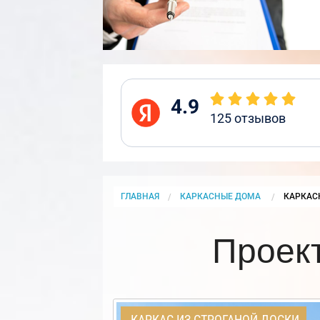
4.9
125
отзывов
ГЛАВНАЯ
КАРКАСНЫЕ ДОМА
CURRENT
КАРКАС
Проек
КАРКАС ИЗ СТРОГАНОЙ ДОСКИ