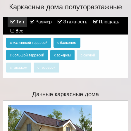
Каркасные дома полутораэтажные
Тип
Размер
Этажность
Площадь
Все
с маленькой террасой
с балконом
с большой террасой
с эркером
с сауной
с гаражом
с террасой
Дачные каркасные дома