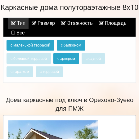
Каркасные дома полутораэтажные 8х10
Тип
Размер
Этажность
Площадь
Все
с маленькой террасой
с балконом
с большой террасой
с эркером
с сауной
с гаражом
с террасой
Дома каркасные под ключ в Орехово-Зуево
для ПМЖ