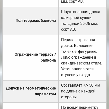
мм. сорт АВ.
Шпунтованная доска
камерной сушки
Пол террасы/балкона
толщиной 35-36 мм.
сорт АВ.
Перила- строганая
доска. Балясины-
точеные, фигурные.
Ограждение террасы/
Либо ограждение в
балкона
скандинавском стиле.
Устанавливаются
ступени у входа.
Составляет +/- 50 мм
Допуск на геометрические
по длине с каждой
параметры
стороны.
По всему периметру