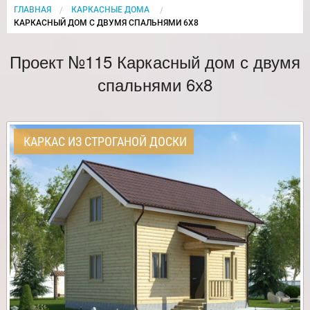
ГЛАВНАЯ
КАРКАСНЫЕ ДОМА
CURRENT:
КАРКАСНЫЙ ДОМ С ДВУМЯ СПАЛЬНЯМИ 6Х8
Проект №115 Каркасный дом с двумя
спальнями 6х8
КАРКАС ИЗ СТРОГАНОЙ ДОСКИ