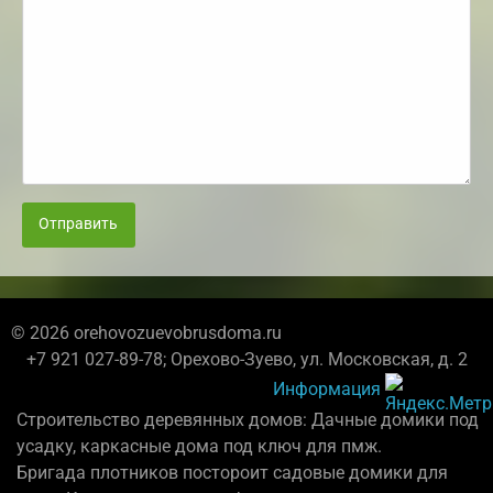
Отправить
© 2026 orehovozuevobrusdoma.ru
+7 921 027-89-78; Орехово-Зуево, ул. Московская, д. 2
Информация
Строительство деревянных домов: Дачные домики под
усадку, каркасные дома под ключ для пмж.
Бригада плотников постороит садовые домики для