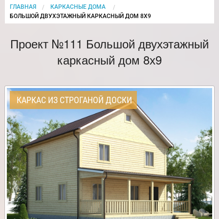
ГЛАВНАЯ
КАРКАСНЫЕ ДОМА
CURRENT:
БОЛЬШОЙ ДВУХЭТАЖНЫЙ КАРКАСНЫЙ ДОМ 8Х9
Проект №111 Большой двухэтажный
каркасный дом 8х9
КАРКАС ИЗ СТРОГАНОЙ ДОСКИ