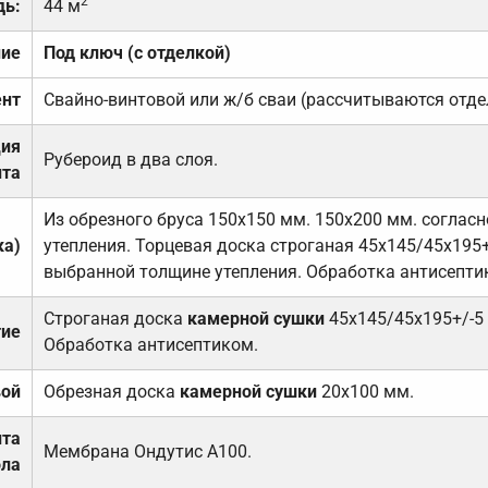
2
дь:
44 м
ние
Под ключ (с отделкой)
нт
Свайно-винтовой или ж/б сваи (рассчитываются отде
ция
Рубероид в два слоя.
та
Из обрезного бруса 150х150 мм. 150х200 мм. соглас
ка)
утепления. Торцевая доска строганая 45х145/45х195+
выбранной толщине утепления. Обработка антисепти
Строганая доска
камерной сушки
45х145/45х195+/-5
тие
Обработка антисептиком.
вой
Обрезная доска
камерной сушки
20х100 мм.
ита
Мембрана Ондутис А100.
ола