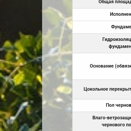
Общая площа
Исполне
Фундаме
Гидроизоля
фундамен
Основание (обвяз
Цокольное перекры
Пол черно
Влаго-ветрозащ
чернового п