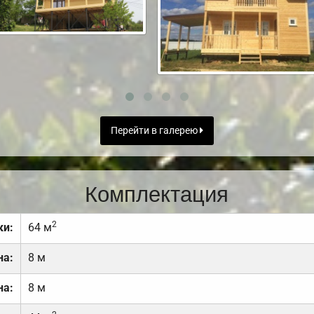
Перейти в галерею
Комплектация
2
ки:
64 м
на:
8 м
на:
8 м