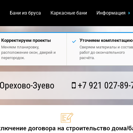
а
Бани из бруса
Каркасные бани
Информация
Корректируем проекты
Уточняем комплектацию
Меняем планировку,
Сверяем материалы и состав
расположение окон, дверей и
работ до окончательного
перегородок.
расчёта.
Орехово-Зуево
+7 921 027-89-