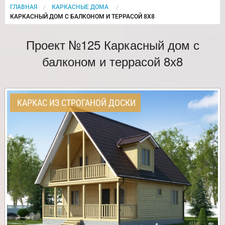
ГЛАВНАЯ
КАРКАСНЫЕ ДОМА
CURRENT:
КАРКАСНЫЙ ДОМ С БАЛКОНОМ И ТЕРРАСОЙ 8Х8
Проект №125 Каркасный дом с
балконом и террасой 8х8
КАРКАС ИЗ СТРОГАНОЙ ДОСКИ