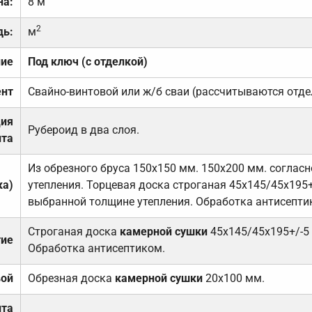
на:
8 м
2
дь:
м
ние
Под ключ (с отделкой)
нт
Свайно-винтовой или ж/б сваи (рассчитываются отде
ция
Рубероид в два слоя.
та
Из обрезного бруса 150х150 мм. 150х200 мм. соглас
ка)
утепления. Торцевая доска строганая 45х145/45х195+
выбранной толщине утепления. Обработка антисепти
Строганая доска
камерной сушки
45х145/45х195+/-5
тие
Обработка антисептиком.
вой
Обрезная доска
камерной сушки
20х100 мм.
ита