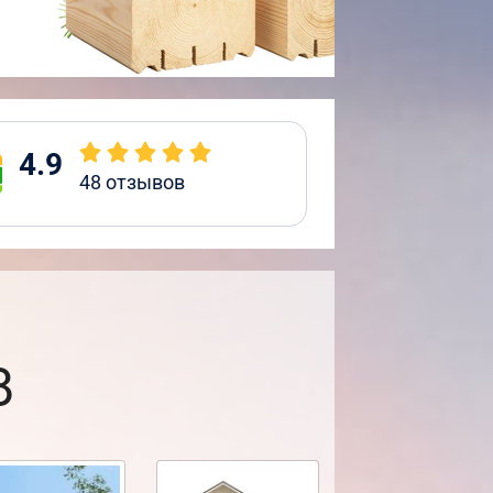
4.9
48
отзывов
8