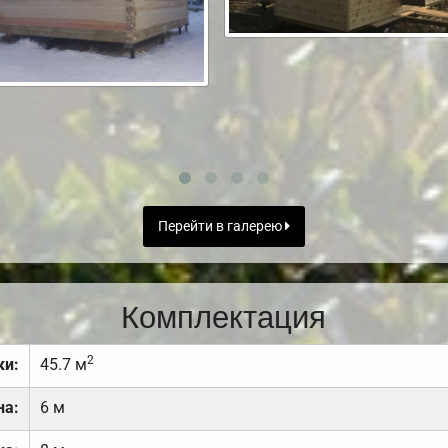
Перейти в галерею
Комплектация
2
ки:
45.7 м
на:
6 м