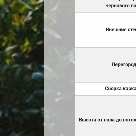
чернового п
Внешние ст
Перегоро
Сборка карк
Высота от пола до пото