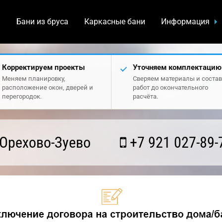
а
Бани из бруса
Каркасные бани
Информация
Корректируем проекты
Уточняем комплектацию
Меняем планировку,
Сверяем материалы и состав
расположение окон, дверей и
работ до окончательного
перегородок.
расчёта.
Орехово-Зуево
+7 921 027-89-