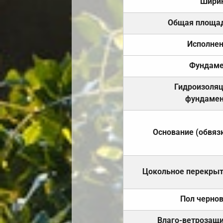
Шири
Общая площа
Исполне
Фундаме
Гидроизоля
фундамен
Основание (обвяз
Цокольное перекры
Пол черно
Влаго-ветрозащ