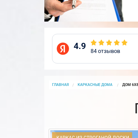
4.9
84
отзывов
ГЛАВНАЯ
КАРКАСНЫЕ ДОМА
CURRENT
ДОМ 6Х
КАРКАС ИЗ СТРОГАНОЙ ДОСКИ