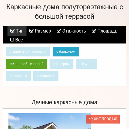
Каркасные дома полутораэтажные с
большой террасой
Тип
Размер
Этажность
Площадь
Все
с маленькой террасой
с балконом
с большой террасой
с эркером
с сауной
с гаражом
с террасой
Дачные каркасные дома
ХИТ ПРОДАЖ