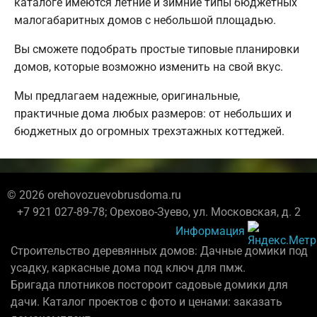
каталоге имеются летние и зимние типы бюджетных
малогабаритных домов с небольшой площадью.
Вы сможете подобрать простые типовые планировки
домов, которые возможно изменить на свой вкус.
Мы предлагаем надежные, оригинальные,
практичные дома любых размеров: от небольших и
бюджетных до огромных трехэтажных коттеджей.
© 2026 orehovozuevobrusdoma.ru
+7 921 027-89-78; Орехово-Зуево, ул. Московская, д. 2
Информация
Строительство деревянных домов: Дачные домики под
усадку, каркасные дома под ключ для пмж.
Бригада плотников постороит садовые домики для
дачи. Каталог проектов с фото и ценами: заказать