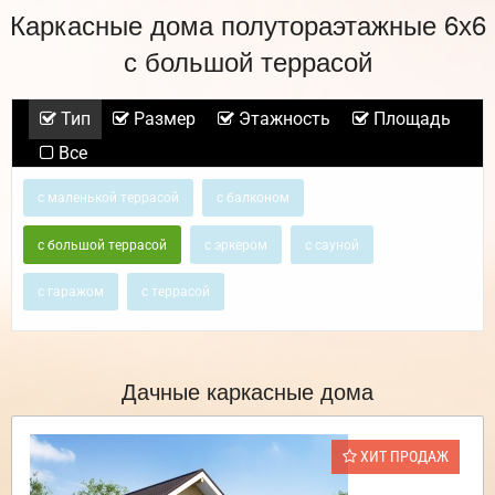
Каркасные дома полутораэтажные 6х6
с большой террасой
Тип
Размер
Этажность
Площадь
Все
с маленькой террасой
с балконом
с большой террасой
с эркером
с сауной
с гаражом
с террасой
Дачные каркасные дома
ХИТ ПРОДАЖ