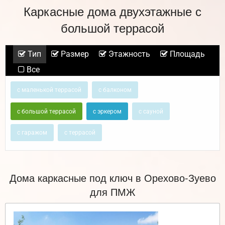
Каркасные дома двухэтажные с
большой террасой
Тип
Размер
Этажность
Площадь
Все
с маленькой террасой
с балконом
с большой террасой
с эркером
с сауной
с гаражом
с террасой
Дома каркасные под ключ в Орехово-Зуево
для ПМЖ