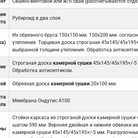
нт
Свайно-винтовой или ж/б сваи (рассчитываются отде
ция
Рубероид в два слоя.
та
Из обрезного бруса 150х150 мм. 150х200 мм. соглас
ка)
утепления. Торцевая доска строганая 45х145/45х195+
выбранной толщине утепления. Обработка антисепти
Строганая доска
камерной сушки
45х145/45х195+/-5
тие
Обработка антисептиком.
вой
Обрезная доска
камерной сушки
20х100 мм.
ита
Мембрана Ондутис А100.
ола
Стойки каркаса из строганой доски камерной сушки 
шагом 590 мм. Верхняя двойная и нижняя обвязки из
ены
камерной сушки 45х145/45х195+/-5 мм. Разгрузочный