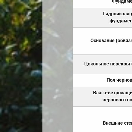
Фундаме
Гидроизоля
фундамен
Основание (обвяз
Цокольное перекры
Пол черно
Влаго-ветрозащ
чернового п
Внешние ст