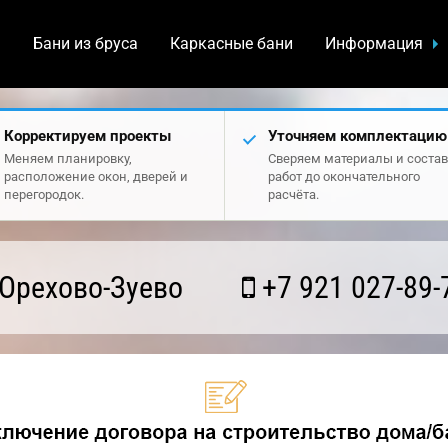
а
Бани из бруса
Каркасные бани
Информация
Корректируем проекты
Уточняем комплектацию
Меняем планировку,
Сверяем материалы и состав
расположение окон, дверей и
работ до окончательного
перегородок.
расчёта.
Орехово-Зуево
+7 921 027-89-