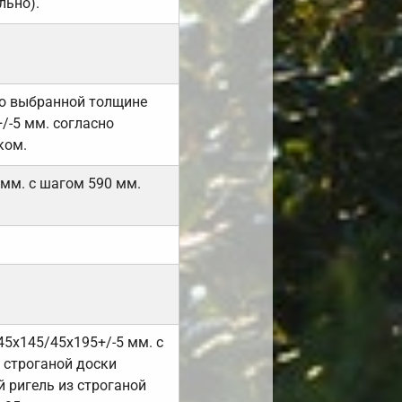
льно).
но выбранной толщине
/-5 мм. согласно
ком.
 мм. с шагом 590 мм.
45х145/45х195+/-5 мм. с
 строганой доски
 ригель из строганой