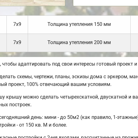
7х9
Толщина утепления 150 мм
7х9
Толщина утепления 200 мм
чтобы адаптировать под свои интересы готовый проект и
лать схемы, чертежи, планы, эскизы дома с эркером, ман
ный проект, 100% отвечающий вашим условиям.
шу крышу можно сделать четырехскатной, двускатной и в
ных построек.
годняшний день: мини - до 50м2 (как правило, 1-этажные);
ойки - от 150 кв. М и более.
касные постройки с 2-мя входами, рассчитанные на прожи