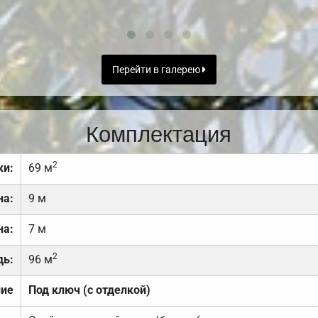
Перейти в галерею
Комплектация
2
ки:
69 м
на:
9 м
на:
7 м
2
дь:
96 м
ние
Под ключ (с отделкой)