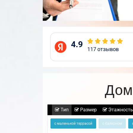
4.9
117
отзывов
Дом
Тип
Размер
Этажность
с маленькой террасой
с балконом