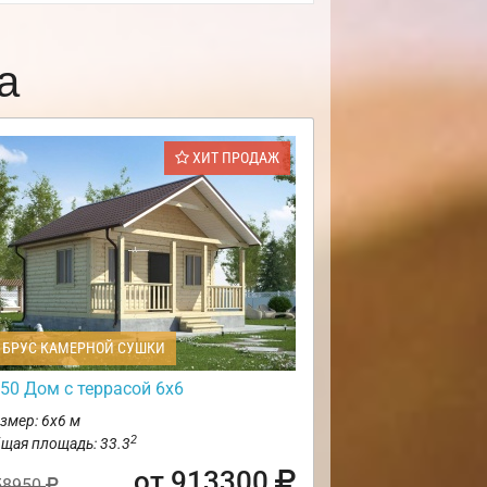
а
ХИТ ПРОДАЖ
БРУС КАМЕРНОЙ СУШКИ
50 Дом с террасой 6х6
змер: 6х6 м
2
щая площадь: 33.3
от 913300
58950