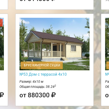
Ж
БРУС КАМЕРНОЙ СУШКИ
№53 Дом с террасой 4х10
№
Размер: 4х10 м
Ра
2
Общая площадь: 38.24
Об
от 880300
о