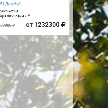
51 Дом 6х8
змер: 6х8 м
2
щая площадь: 45.7
от 1232300
293900