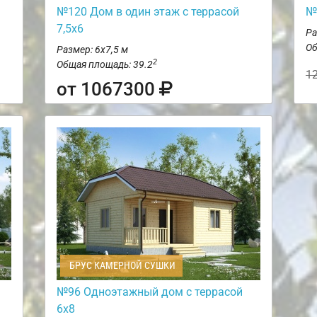
№120 Дом в один этаж с террасой
№
7,5х6
Ра
Об
Размер: 6х7,5 м
2
Общая площадь: 39.2
1
от 1067300
БРУС КАМЕРНОЙ СУШКИ
№96 Одноэтажный дом с террасой
6х8