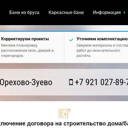
а
Бани из бруса
Каркасные бани
Информация
Корректируем проекты
Уточняем комплектацию
Меняем планировку,
Сверяем материалы и состав
расположение окон, дверей и
работ до окончательного
перегородок.
расчёта.
Орехово-Зуево
+7 921 027-89-