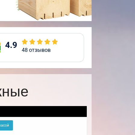
4.9
48
отзывов
жные
расой