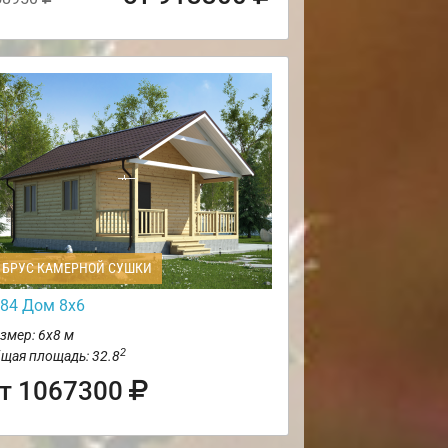
БРУС КАМЕРНОЙ СУШКИ
84 Дом 8х6
змер: 6х8 м
2
щая площадь: 32.8
т 1067300