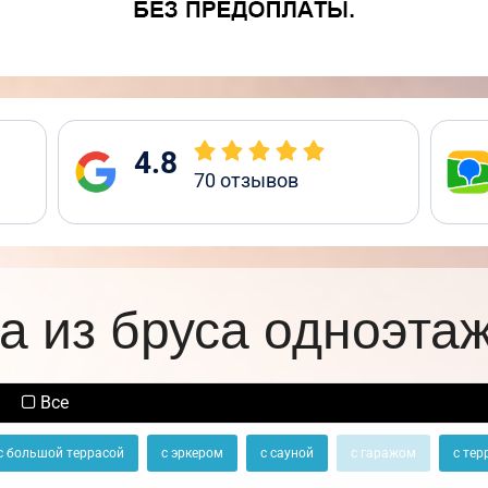
4.8
70
отзывов
а из бруса одноэта
Все
с большой террасой
с эркером
с сауной
с гаражом
с тер