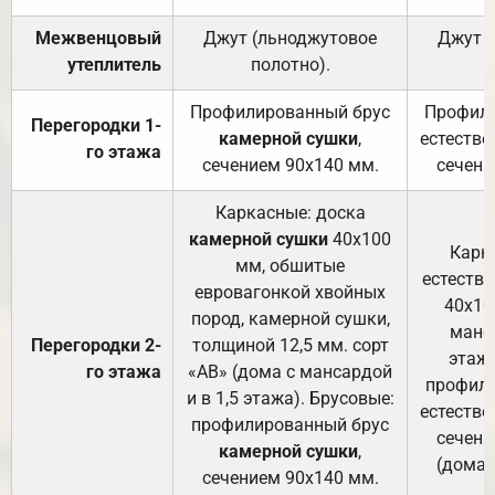
Межвенцовый
Джут (льноджутовое
Джут 
утеплитель
полотно).
п
Профилированный брус
Профили
Перегородки 1-
камерной сушки
,
естестве
го этажа
сечением 90х140 мм.
сечени
Каркасные: доска
камерной сушки
40х100
Карк
мм, обшитые
естеств
евровагонкой хвойных
40х10
пород, камерной сушки,
манса
Перегородки 2-
толщиной 12,5 мм. сорт
этажа
го этажа
«АВ» (дома с мансардой
профили
и в 1,5 этажа). Брусовые:
естестве
профилированный брус
сечени
камерной сушки
,
(дома 
сечением 90х140 мм.