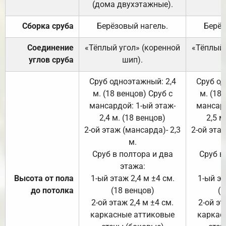
(дома двухэтажные).
Сборка сруба
Берёзовый нагель.
Берёз
Соединение
«Тёплый угол» (коренной
«Тёплый 
углов сруба
шип).
Сруб одноэтажный: 2,4
Сруб од
м. (18 венцов) Сруб с
м. (18
мансардой: 1-ый этаж-
мансард
2,4 м. (18 венцов)
2,5 м
2-ой этаж (мансарда)- 2,3
2-ой этаж
м.
Сруб в полтора и два
Сруб в
этажа:
Высота от пола
1-ый этаж 2,4 м ±4 см.
1-ый эт
до потолка
(18 венцов)
(1
2-ой этаж 2,4 м ±4 см.
2-ой эт
каркасные аттиковые
каркас