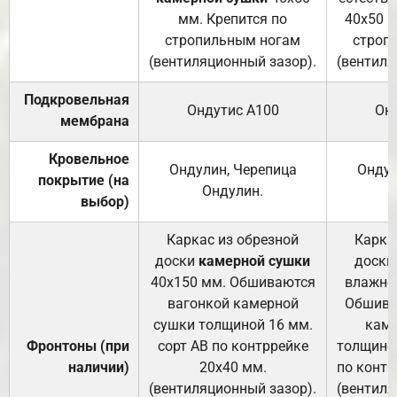
мм. Крепится по
40х50 м
стропильным ногам
строп
(вентиляционный зазор).
(вентиля
Подкровельная
Ондутис А100
Он
мембрана
Кровельное
Ондулин, Черепица
Ондул
покрытие (на
Ондулин.
выбор)
Каркас из обрезной
Карка
доски
камерной сушки
доски
40х150 мм. Обшиваются
влажно
вагонкой камерной
Обшива
сушки толщиной 16 мм.
каме
Фронтоны (при
сорт АВ по контррейке
толщиной
наличии)
20х40 мм.
по контр
(вентиляционный зазор).
(вентиля