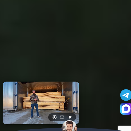
🔇
⛶
✖