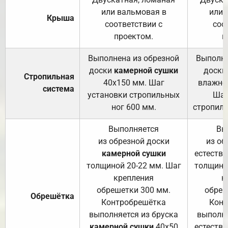
или вальмовая в
или 
Крыша
соответствии с
соо
проектом.
п
Выполнена из обрезной
Выполне
доски
камерной сушки
доски
Стропильная
40х150 мм. Шаг
влажно
система
установки стропильных
Шаг
ног 600 мм.
стропиль
Выполняется
Вы
из обрезной доски
из об
камерной сушки
естеств
толщиной 20-22 мм. Шаг
толщино
крепления
к
обрешетки 300 мм.
обреш
Обрешётка
Контробрешётка
Конт
выполняется из бруска
выполня
камерной сушки
40х50
естеств