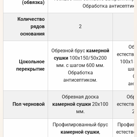
(обвязка)
Обработка антисептик
Количество
рядов
2
основания
Обр
Обрезной брус
камерной
естеств
сушки
100х150/50х200
Цокольное
100х15
мм. с шагом 600 мм.
перекрытие
шаг
Обработка
О
антисептиком.
ант
Обрезная доска
Обр
Пол черновой
камерной сушки
20х100
естеств
мм.
2
Профилированный брус
Профили
камерной сушки
,
естестве