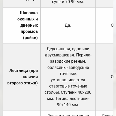
сушки 70-90 мм.
Шиповка
оконных и
дверных
Да.
От
проёмов
(ройки)
Деревянная, одно или
двухмаршевая. Перила-
заводские резные,
балясины- заводские
Лестница (при
точеные,
наличии
От
устанавливаются
второго этажа)
стартовые точёные
столбы. Ступени 40х200
мм. Тетива лестницы-
90х140 мм.
Двускатная, ломаная
Двуска