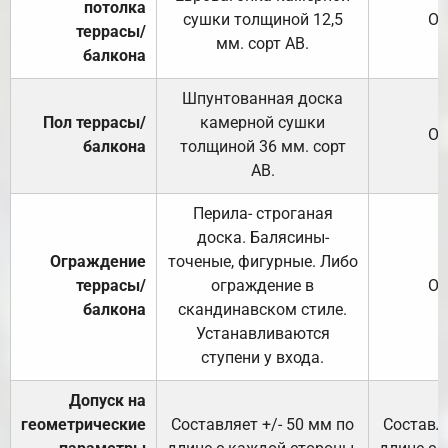
потолка
сушки толщиной 12,5
От
террасы/
мм. сорт АВ.
балкона
Шпунтованная доска
Пол террасы/
камерной сушки
От
балкона
толщиной 36 мм. сорт
АВ.
Перила- строганая
доска. Балясины-
Ограждение
точеные, фигурные. Либо
террасы/
ограждение в
От
балкона
скандинавском стиле.
Устанавливаются
ступени у входа.
Допуск на
геометрические
Составляет +/- 50 мм по
Составля