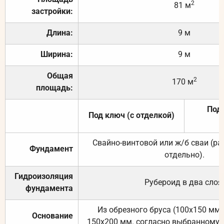
2
81 м
застройки:
Длина:
9 м
Ширина:
9 м
Общая
2
170 м
площадь:
Под 
Под ключ (с отделкой)
Свайно-винтовой или ж/б сваи (р
Фундамент
отдельно).
Гидроизоляция
Рубероид в два слоя
фундамента
Из обрезного бруса (100х150 мм.
Основание
150х200 мм. согласно выбранному с