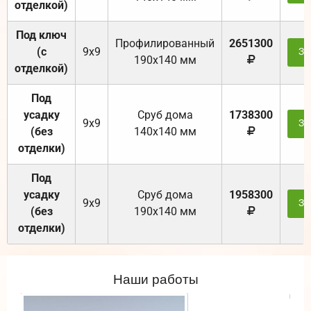
отделкой)
Под ключ
Профилированный
2651300
(с
9х9
За
190х140 мм
отделкой)
Под
усадку
Cруб дома
1738300
9х9
За
(без
140х140 мм
отделки)
Под
усадку
Cруб дома
1958300
9х9
За
(без
190х140 мм
отделки)
Наши работы