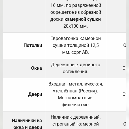
16 мм. по разряженной
обрешётке из обрезной
доски
камерной сушки
20х100 мм.
Евровагонка камерной
Потолки
сушки толщиной 12,5
От
мм. сорт АВ.
Деревянные, двойного
Окна
От
остекления.
Входная- металлическая,
утеплённая (Россия).
Двери
От
Межкомнатные-
филёнчатые.
Наличник деревянный,
Наличники на
строганый, камерной
От
окна и двери