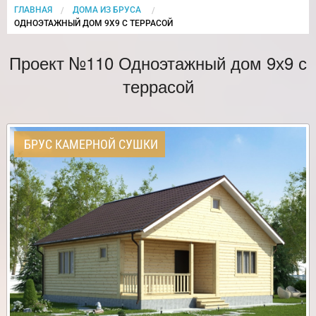
ГЛАВНАЯ
ДОМА ИЗ БРУСА
CURRENT:
ОДНОЭТАЖНЫЙ ДОМ 9Х9 С ТЕРРАСОЙ
Проект №110 Одноэтажный дом 9х9 с
террасой
БРУС КАМЕРНОЙ СУШКИ