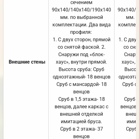
сечением
с
90х140/140х140/190х140
90х140/
мм. по выбранной
мм. 
комплектации. Два вида
комплек
профиля:
п
1. С двух сторон, прямой
1. С дву
со снятой фаской. 2.
со сня
Снаружи под «блок-
Снару
Внешние стены
хаус», внутри прямой.
хаус», 
Высота сруба: Сруб
Высот
одноэтажный- 18 венцов
одноэта
Сруб с мансардой- 18
Сруб с
венцов
Сруб в 1,5 этажа- 18
Сруб в
венцов, далее каркас с
венцов,
внешней отделкой
внеш
имитацией бруса.
имит
Сруб в 2 этажа- 37
Сруб 
венцов