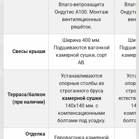
Влаго-ветрозащита
Влаго
Ондутис А100. Монтаж
Ондути
вентиляционных
вент
решёток.
Ширина 400 мм.
Шир
Подшиваются вагонкой
Подшива
Свесы крыши
камерной сушки, сорт
камерн
АВ.
Устанавливаются
Уста
опорные столбы из
опорн
строганного бруса
строг
Терраса/балкон
камерной сушки
естеств
(при наличии)
140х140 мм. с
140
компенсационными
компе
болтами под усадку.
болтам
Отделка
Евровагонка камерной