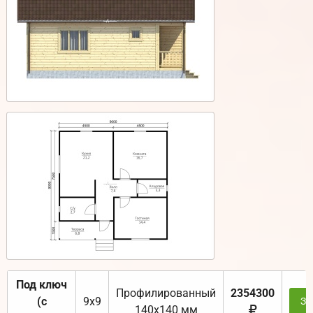
Под ключ
Профилированный
2354300
(с
9х9
За
140х140 мм