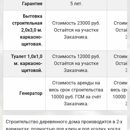
Гарантия
5 лет.
Бытовка
строительная
Стоимость 23000 руб.
Стоимо
2,0х3,0 м.
Остаётся на участке
Остаёт
каркасно-
Заказчика.
З
щитовая.
Туалет 1,0х1,0
Стоимость 12000 руб.
Стоимо
м. каркасно-
Остаётся на участке
Остаёт
щитовой.
Заказчика.
З
Стоимость аренды на
Стоимо
весь срок строительства
весь сро
Генератор
10000 руб. ГСМ за счёт
10000 р
Заказчика.
З
Строительство деревянного дома производится в 2-х
вариантах: полностью под ключ и под усадку, когда