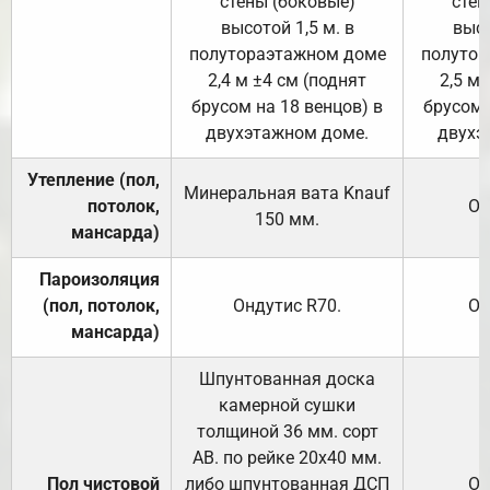
стены (боковые)
стен
высотой 1,5 м. в
высо
полутораэтажном доме
полутор
2,4 м ±4 см (поднят
2,5 м 
брусом на 18 венцов) в
брусом 
двухэтажном доме.
двухэ
Утепление (пол,
Минеральная вата
Knauf
потолок,
От
150
мм.
мансарда)
Пароизоляция
(пол, потолок,
Ондутис
R70
.
От
мансарда)
Шпунтованная доска
камерной сушки
толщиной 36 мм. сорт
АВ. по рейке 20х40 мм.
Пол чистовой
либо шпунтованная ДСП
От