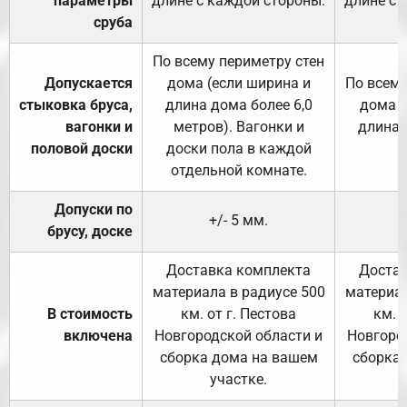
параметры
длине с каждой стороны.
длине с 
сруба
По всему периметру стен
Допускается
дома (если ширина и
По всему
стыковка бруса,
длина дома более 6,0
дома (
вагонки и
метров). Вагонки и
длина 
половой доски
доски пола в каждой
отдельной комнате.
Допуски по
+/- 5 мм.
брусу, доске
Доставка комплекта
Достав
материала в радиусе 500
материал
В стоимость
км. от г. Пестова
км. 
включена
Новгородской области и
Новгоро
сборка дома на вашем
сборка
участке.